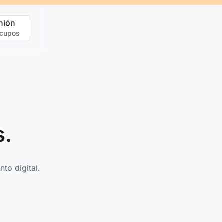
nión
 cupos
s.
to digital.