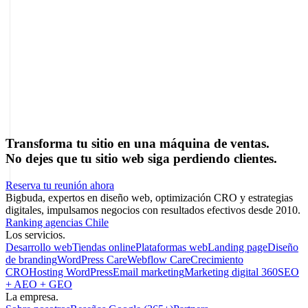
Sobre el autor
Marcel Acunis
Fundador · CRO, UX y Estrategia con IA
Especialista en optimización de conversiones y crecimiento digital
para ecommerce y negocios digitales basados en datos reales.
Transforma tu sitio en una máquina de ventas.
No dejes que tu sitio web siga perdiendo clientes.
Reserva tu reunión ahora
Bigbuda, expertos en diseño web, optimización CRO y estrategias
digitales, impulsamos negocios con resultados efectivos desde 2010.
Ranking agencias Chile
Los servicios.
Desarrollo web
Tiendas online
Plataformas web
Landing page
Diseño
de branding
WordPress Care
Webflow Care
Crecimiento
CRO
Hosting WordPress
Email marketing
Marketing digital 360
SEO
+ AEO + GEO
La empresa.