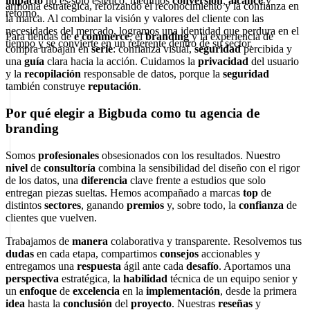
impacto
no es solo estético: medimos
conversión
,
alcance
y
armonía estratégica, reforzando el reconocimiento y la confianza en
retorno.
la marca. Al combinar la visión y valores del cliente con las
necesidades del mercado, logramos una identidad que perdura en el
Para tiendas de
e commerce
, el
branding
y la experiencia de
tiempo y se convierte en un referente dentro de su sector.
compra trabajan en
serie
: confianza visual,
seguridad
percibida y
una
guía
clara hacia la acción. Cuidamos la
privacidad
del usuario
y la
recopilación
responsable de datos, porque la
seguridad
también construye
reputación
.
Por qué elegir a Bigbuda como tu agencia de
branding
Somos
profesionales
obsesionados con los resultados. Nuestro
nivel
de
consultoría
combina la sensibilidad del diseño con el rigor
de los datos, una
diferencia
clave frente a estudios que solo
entregan piezas sueltas. Hemos acompañado a marcas
top
de
distintos
sectores
, ganando
premios
y, sobre todo, la
confianza
de
clientes que vuelven.
Trabajamos de
manera
colaborativa y transparente. Resolvemos tus
dudas
en cada etapa, compartimos
consejos
accionables y
entregamos una
respuesta
ágil ante cada
desafío
. Aportamos una
perspectiva
estratégica, la
habilidad
técnica de un equipo senior y
un
enfoque
de
excelencia
en la
implementación
, desde la primera
idea
hasta la
conclusión
del
proyecto
. Nuestras
reseñas
y