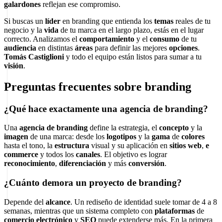
galardones
reflejan ese compromiso.
Si buscas un
líder
en branding que entienda los
temas
reales de tu
negocio y la
vida
de tu marca en el largo plazo, estás en el lugar
correcto. Analizamos el
comportamiento
y el
consumo
de tu
audiencia
en distintas
áreas
para definir las mejores
opciones
.
Tomás Castiglioni
y todo el equipo están listos para sumar a tu
visión
.
Preguntas frecuentes sobre branding
¿Qué hace exactamente una agencia de branding?
Una
agencia de branding
define la estrategia, el
concepto
y la
imagen
de una marca: desde los
logotipos
y la
gama
de
colores
hasta el tono, la
estructura
visual y su aplicación en
sitios web
,
e
commerce
y todos los
canales
. El objetivo es lograr
reconocimiento
,
diferenciación
y más
conversión
.
¿Cuánto demora un proyecto de branding?
Depende del
alcance
. Un rediseño de identidad suele tomar de 4 a 8
semanas, mientras que un sistema completo con
plataformas
de
comercio electrónico
y
SEO
puede extenderse más. En la primera