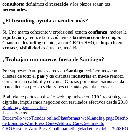
consultoría
definimos el
recorrido
y los plazos según tus
necesidades
.
¿El branding ayuda a vender más?
Sí. Una marca coherente y profesional genera
confianza
, mejora la
reputación
y reduce la fricción en cada
interacción
de compra.
Cuando el
branding
se integra con
CRO
y
SEO
, el
impacto
en
ventas
y
visibilidad
es directo y medible.
¿Trabajan con marcas fuera de Santiago?
Por supuesto. Aunque estamos en
Santiago
, colaboramos con
clientes de todo el
país
y de distintas
industrias
en
modo
remoto,
con la misma
calidad
y cercanía. Gracias por considerarnos: cada
marca tiene su propia
vida
, y nos encanta ayudarla a crecer.
Bigbuda, expertos en diseño web, optimización CRO y estrategias
digitales, impulsamos negocios con resultados efectivos desde 2010.
Ranking agencias Chile
Los servicios.
Desarrollo web
Tiendas online
Plataformas web
Landing page
Diseño
de branding
WordPress Care
Webflow Care
Crecimiento
CRO
Hosting WordPress
Email marketing
Marketing digital 360
SEO