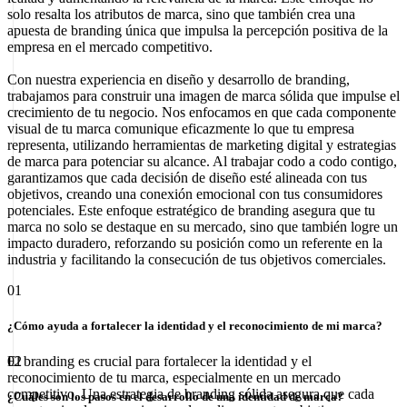
solo resalta los atributos de marca, sino que también crea una
apuesta de branding única que impulsa la percepción positiva de la
empresa en el mercado competitivo.
Con nuestra experiencia en diseño y desarrollo de branding,
trabajamos para construir una imagen de marca sólida que impulse el
crecimiento de tu negocio. Nos enfocamos en que cada componente
visual de tu marca comunique eficazmente lo que tu empresa
representa, utilizando herramientas de marketing digital y estrategias
de marca para potenciar su alcance. Al trabajar codo a codo contigo,
garantizamos que cada decisión de diseño esté alineada con tus
objetivos, creando una conexión emocional con tus consumidores
potenciales. Este enfoque estratégico de branding asegura que tu
marca no solo se destaque en su mercado, sino que también logre un
impacto duradero, reforzando su posición como un referente en la
industria y facilitando la consecución de tus objetivos comerciales.
01
¿Cómo ayuda a fortalecer la identidad y el reconocimiento de mi marca?
El branding es crucial para fortalecer la identidad y el
02
reconocimiento de tu marca, especialmente en un mercado
competitivo. Una estrategia de branding sólida asegura que cada
¿Cuáles son los pasos en el desarrollo de una identidad de marca?