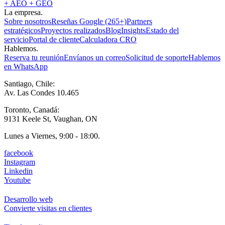
+ AEO + GEO
La empresa.
Sobre nosotros
Reseñas Google (265+)
Partners
estratégicos
Proyectos realizados
Blog
Insights
Estado del
servicio
Portal de cliente
Calculadora CRO
Hablemos.
Reserva tu reunión
Envíanos un correo
Solicitud de soporte
Hablemos
en WhatsApp
Santiago, Chile:
Av. Las Condes 10.465
Toronto, Canadá:
9131 Keele St, Vaughan, ON
Lunes a Viernes, 9:00 - 18:00.
facebook
Instagram
Linkedin
Youtube
Desarrollo web
Convierte visitas en clientes