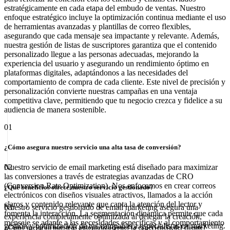
estratégicamente en cada etapa del embudo de ventas. Nuestro
enfoque estratégico incluye la optimización continua mediante el uso
de herramientas avanzadas y plantillas de correo flexibles,
asegurando que cada mensaje sea impactante y relevante. Además,
nuestra gestión de listas de suscriptores garantiza que el contenido
personalizado llegue a las personas adecuadas, mejorando la
experiencia del usuario y asegurando un rendimiento óptimo en
plataformas digitales, adaptándonos a las necesidades del
comportamiento de compra de cada cliente. Este nivel de precisión y
personalización convierte nuestras campañas en una ventaja
competitiva clave, permitiendo que tu negocio crezca y fidelice a su
audiencia de manera sostenible.
01
¿Cómo asegura nuestro servicio una alta tasa de conversión?
Nuestro servicio de email marketing está diseñado para maximizar
02
las conversiones a través de estrategias avanzadas de CRO
(Conversion Rate Optimization). Nos enfocamos en crear correos
¿Qué beneficios ofrece nuestro servicio gestionado?
electrónicos con diseños visuales atractivos, llamados a la acción
claros y contenido relevante que capta la atención del lector y
Nuestro servicio gestionado de email marketing asegura una
03
fomenta la interacción. La segmentación dinámica permite que cada
experiencia completamente optimizada al delegar la creación,
mensaje se adapte a las necesidades específicas y al comportamiento
gestión y optimización de tus campañas a especialistas en marketing.
¿Cómo mejoran nuestras automatizaciones la experiencia del cliente?