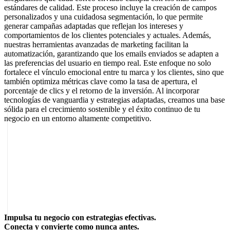
estándares de calidad. Este proceso incluye la creación de campos
personalizados y una cuidadosa segmentación, lo que permite
generar campañas adaptadas que reflejan los intereses y
comportamientos de los clientes potenciales y actuales. Además,
nuestras herramientas avanzadas de marketing facilitan la
automatización, garantizando que los emails enviados se adapten a
las preferencias del usuario en tiempo real. Este enfoque no solo
fortalece el vínculo emocional entre tu marca y los clientes, sino que
también optimiza métricas clave como la tasa de apertura, el
porcentaje de clics y el retorno de la inversión. Al incorporar
tecnologías de vanguardia y estrategias adaptadas, creamos una base
sólida para el crecimiento sostenible y el éxito continuo de tu
negocio en un entorno altamente competitivo.
Sobre el autor
Marcel Acunis
Fundador · CRO, UX y Estrategia con IA
Especialista en optimización de conversiones y crecimiento digital
para ecommerce y negocios digitales basados en datos reales.
Impulsa tu negocio con estrategias efectivas.
Conecta y convierte como nunca antes.