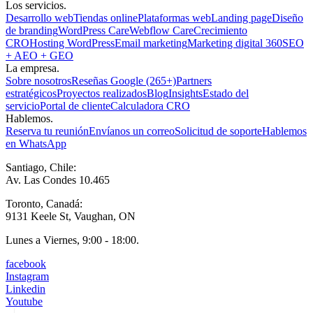
Los servicios.
Desarrollo web
Tiendas online
Plataformas web
Landing page
Diseño
de branding
WordPress Care
Webflow Care
Crecimiento
CRO
Hosting WordPress
Email marketing
Marketing digital 360
SEO
+ AEO + GEO
La empresa.
Sobre nosotros
Reseñas Google (265+)
Partners
estratégicos
Proyectos realizados
Blog
Insights
Estado del
servicio
Portal de cliente
Calculadora CRO
Hablemos.
Reserva tu reunión
Envíanos un correo
Solicitud de soporte
Hablemos
en WhatsApp
Santiago, Chile:
Av. Las Condes 10.465
Toronto, Canadá:
9131 Keele St, Vaughan, ON
Lunes a Viernes, 9:00 - 18:00.
facebook
Instagram
Linkedin
Youtube