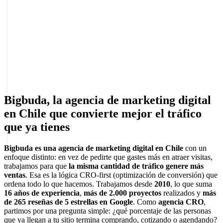
Aumenta clientes con un diseño persuasivo
Genera más confianza desde el primer clic
Reserva tu reunión
Como agencia digital, aplicamos estrategias CRO para
aumentar conversiones en sitios de distintos sectores.
Bigbuda, la agencia de marketing digital
en Chile que convierte mejor el tráfico
que ya tienes
Bigbuda es una agencia de marketing digital en Chile
con un
enfoque distinto: en vez de pedirte que gastes más en atraer visitas,
trabajamos para que
la misma cantidad de tráfico genere más
ventas
. Esa es la lógica CRO-first (optimización de conversión) que
ordena todo lo que hacemos. Trabajamos desde
2010
, lo que suma
16 años de experiencia
,
más de 2.000 proyectos
realizados y
más
de 265 reseñas de 5 estrellas en Google
. Como
agencia CRO
,
partimos por una pregunta simple: ¿qué porcentaje de las personas
que ya llegan a tu sitio termina comprando, cotizando o agendando?