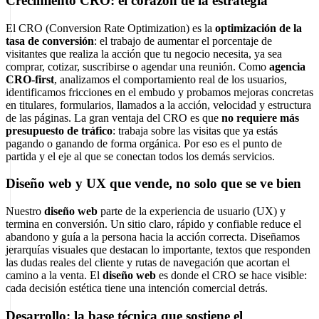
Crecimiento CRO: el corazón de la estrategia
El CRO (Conversion Rate Optimization) es la
optimización de la
tasa de conversión
: el trabajo de aumentar el porcentaje de
visitantes que realiza la acción que tu negocio necesita, ya sea
comprar, cotizar, suscribirse o agendar una reunión. Como
agencia
CRO-first
, analizamos el comportamiento real de los usuarios,
identificamos fricciones en el embudo y probamos mejoras concretas
en titulares, formularios, llamados a la acción, velocidad y estructura
de las páginas. La gran ventaja del CRO es que
no requiere más
presupuesto de tráfico
: trabaja sobre las visitas que ya estás
pagando o ganando de forma orgánica. Por eso es el punto de
partida y el eje al que se conectan todos los demás servicios.
Diseño web y UX que vende, no solo que se ve bien
Nuestro
diseño web
parte de la experiencia de usuario (UX) y
termina en conversión. Un sitio claro, rápido y confiable reduce el
abandono y guía a la persona hacia la acción correcta. Diseñamos
jerarquías visuales que destacan lo importante, textos que responden
las dudas reales del cliente y rutas de navegación que acortan el
camino a la venta. El
diseño web
es donde el CRO se hace visible:
cada decisión estética tiene una intención comercial detrás.
Desarrollo: la base técnica que sostiene el