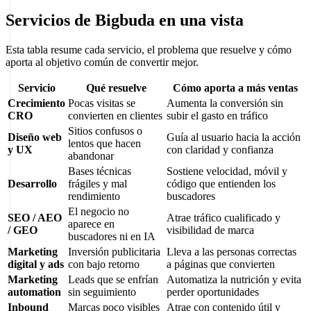
Servicios de Bigbuda en una vista
Esta tabla resume cada servicio, el problema que resuelve y cómo
aporta al objetivo común de convertir mejor.
Servicio
Qué resuelve
Cómo aporta a más ventas
Crecimiento
Pocas visitas se
Aumenta la conversión sin
CRO
convierten en clientes
subir el gasto en tráfico
Sitios confusos o
Diseño web
Guía al usuario hacia la acción
lentos que hacen
y UX
con claridad y confianza
abandonar
Bases técnicas
Sostiene velocidad, móvil y
Desarrollo
frágiles y mal
código que entienden los
rendimiento
buscadores
El negocio no
SEO / AEO
Atrae tráfico cualificado y
aparece en
/ GEO
visibilidad de marca
buscadores ni en IA
Marketing
Inversión publicitaria
Lleva a las personas correctas
digital y ads
con bajo retorno
a páginas que convierten
Marketing
Leads que se enfrían
Automatiza la nutrición y evita
automation
sin seguimiento
perder oportunidades
Inbound
Marcas poco visibles
Atrae con contenido útil y