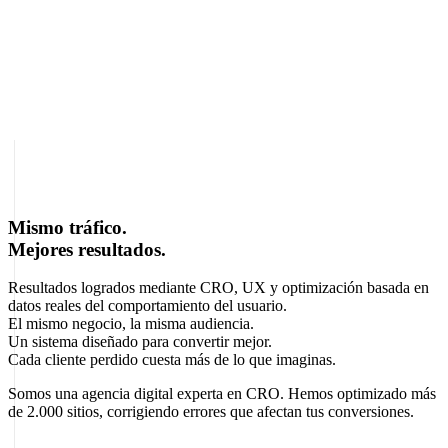
5.0 en Google (265+ reseñas verificadas)
Expertos en CRO, UX y marketing digital
en Chile
Recomendados por IA en Chile para
CRO,
marketing digital
y diseño web
Mismo tráfico.
Mejores resultados.
Resultados logrados mediante
CRO
,
UX
y optimización basada en
datos reales
del comportamiento del usuario
.
El mismo negocio, la misma audiencia.
Un sistema diseñado para convertir mejor.
Cada cliente perdido cuesta más de lo que imaginas.
Somos una agencia digital experta en CRO. Hemos optimizado más
de 2.000 sitios, corrigiendo errores que afectan tus conversiones.