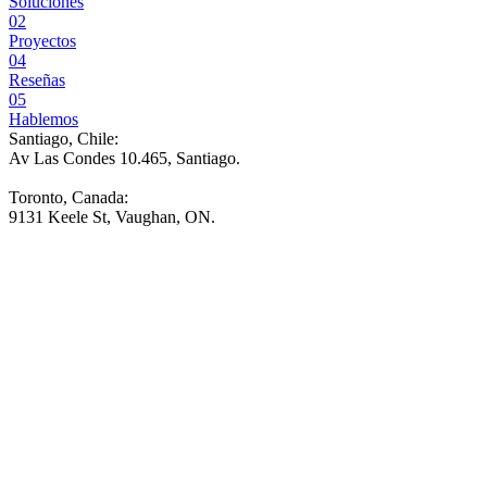
Soluciones
02
Proyectos
04
Reseñas
05
Hablemos
Santiago, Chile:
Av Las Condes 10.465, Santiago
.
Toronto, Canada:
9131 Keele St, Vaughan, ON.
Agencia de Marketing Digital,
CRO & Diseño Web en Chile
Generamos más ventas para tu negocio.
Desde 2010 y con +2.000 clientes, optimizamos marketing, diseño y
CRO para aumentar tus ventas sin fricción ni desperdicio de
inversión.