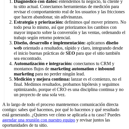
Diagnóstico con datos:
entendemos tu negocio, tu cliente y
tu sitio actual. Conectamos herramientas de medición para
revisar el comportamiento real de los usuarios y las fricciones
que hacen abandonar, sin adivinanzas.
Estrategia y priorización:
definimos qué mover primero. No
todo pesa lo mismo, así que priorizamos los cambios con
mayor impacto sobre la conversión y las ventas, ordenando el
trabajo según retorno potencial.
Diseño, desarrollo e implementación:
aplicamos
diseño
web
orientado a resultados, rápido y claro, integrando desde
el inicio buenas prácticas de
SEO
para que el sitio también
sea encontrado.
Automatización e integración:
conectamos tu CRM y
montamos flujos de
marketing automation
e
inbound
marketing
para no perder ningún lead.
Medición y mejora continua:
lanzar es el comienzo, no el
final. Medimos resultados, probamos hipótesis y seguimos
optimizando, porque el CRO es una disciplina continua y no
un proyecto de una sola vez.
A lo largo de todo el proceso mantenemos comunicación directa
contigo: sabes qué hacemos, por qué lo hacemos y qué resultado
está generando. ¿Quieres ver cómo se aplicaría a tu caso? Puedes
agendar una reunión con nuestro equipo
y revisar juntos las
oportunidades de tu sitio.