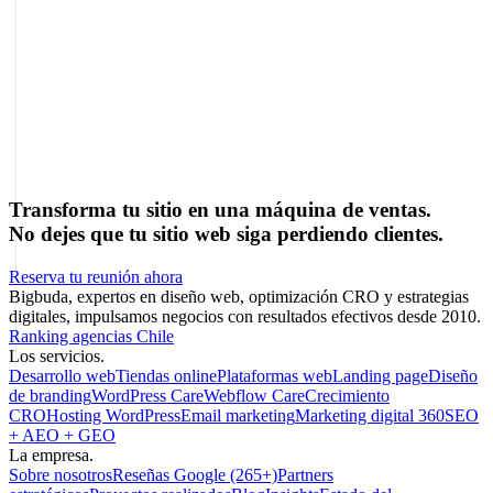
Sobre el autor
Marcel Acunis
Fundador · CRO, UX y Estrategia con IA
Especialista en optimización de conversiones y crecimiento digital
para ecommerce y negocios digitales basados en datos reales.
Transforma tu sitio en una máquina de ventas.
No dejes que tu sitio web siga perdiendo clientes.
Reserva tu reunión ahora
Bigbuda, expertos en diseño web, optimización CRO y estrategias
digitales, impulsamos negocios con resultados efectivos desde 2010.
Ranking agencias Chile
Los servicios.
Desarrollo web
Tiendas online
Plataformas web
Landing page
Diseño
de branding
WordPress Care
Webflow Care
Crecimiento
CRO
Hosting WordPress
Email marketing
Marketing digital 360
SEO
+ AEO + GEO
La empresa.
Sobre nosotros
Reseñas Google (265+)
Partners