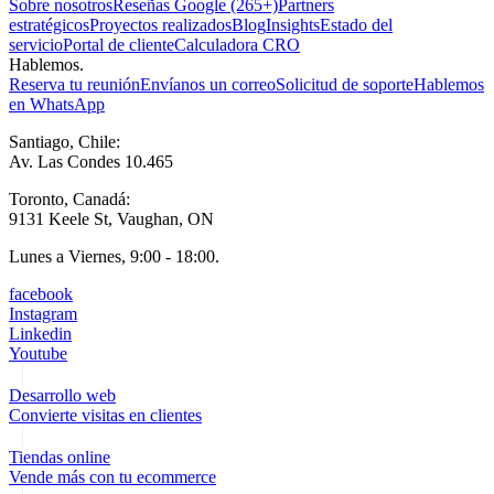
Sobre nosotros
Reseñas Google (265+)
Partners
estratégicos
Proyectos realizados
Blog
Insights
Estado del
servicio
Portal de cliente
Calculadora CRO
Hablemos.
Reserva tu reunión
Envíanos un correo
Solicitud de soporte
Hablemos
en WhatsApp
Santiago, Chile:
Av. Las Condes 10.465
Toronto, Canadá:
9131 Keele St, Vaughan, ON
Lunes a Viernes, 9:00 - 18:00.
facebook
Instagram
Linkedin
Youtube
Desarrollo web
Convierte visitas en clientes
Tiendas online
Vende más con tu ecommerce