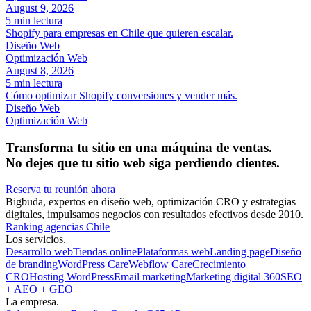
August 9, 2026
5 min lectura
Shopify para empresas en Chile que quieren escalar.
Diseño Web
Optimización Web
August 8, 2026
5 min lectura
Cómo optimizar Shopify conversiones y vender más.
Diseño Web
Optimización Web
Transforma tu sitio en una máquina de ventas.
No dejes que tu sitio web siga perdiendo clientes.
Reserva tu reunión ahora
Bigbuda, expertos en diseño web, optimización CRO y estrategias
digitales, impulsamos negocios con resultados efectivos desde 2010.
Ranking agencias Chile
Los servicios.
Desarrollo web
Tiendas online
Plataformas web
Landing page
Diseño
de branding
WordPress Care
Webflow Care
Crecimiento
CRO
Hosting WordPress
Email marketing
Marketing digital 360
SEO
+ AEO + GEO
La empresa.