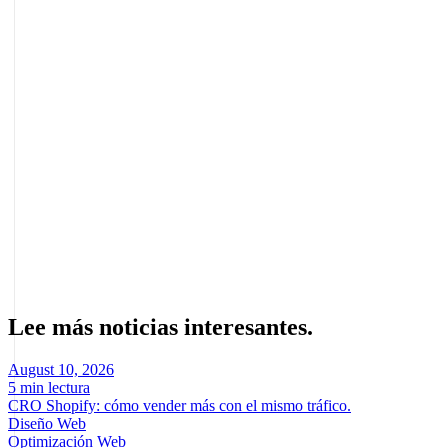
supervisión humana.
Artículos relacionados
Explorando las ventajas de Drupal para el diseño
Tendencias en diseño web para el 2025
Maximiza el rendimiento y la seguridad de tu sitio web
Sobre el autor
Marcel Acunis
Fundador · CRO, UX y Estrategia con IA
Especialista en optimización de conversiones y crecimiento digital
para ecommerce y negocios digitales basados en datos reales.
Lee más noticias interesantes.
August 10, 2026
5 min lectura
CRO Shopify: cómo vender más con el mismo tráfico.
Diseño Web
Optimización Web