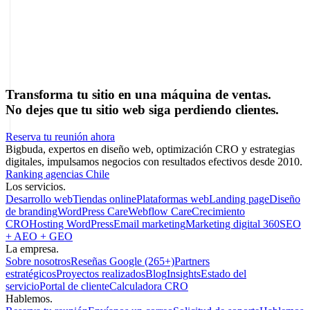
Marcel Acunis
Fundador · CRO, UX y Estrategia con IA
Especialista en optimización de conversiones y crecimiento digital
para ecommerce y negocios digitales basados en datos reales.
Transforma tu sitio en una máquina de ventas.
No dejes que tu sitio web siga perdiendo clientes.
Reserva tu reunión ahora
Bigbuda, expertos en diseño web, optimización CRO y estrategias
digitales, impulsamos negocios con resultados efectivos desde 2010.
Ranking agencias Chile
Los servicios.
Desarrollo web
Tiendas online
Plataformas web
Landing page
Diseño
de branding
WordPress Care
Webflow Care
Crecimiento
CRO
Hosting WordPress
Email marketing
Marketing digital 360
SEO
+ AEO + GEO
La empresa.
Sobre nosotros
Reseñas Google (265+)
Partners
estratégicos
Proyectos realizados
Blog
Insights
Estado del
servicio
Portal de cliente
Calculadora CRO
Hablemos.