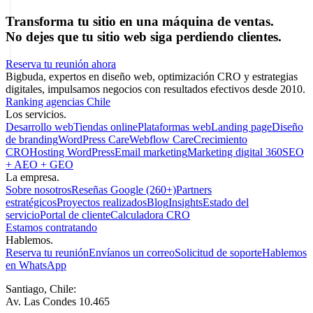
Transforma tu sitio en una máquina de ventas.
No dejes que tu sitio web siga perdiendo clientes.
Reserva tu reunión ahora
Bigbuda, expertos en diseño web, optimización CRO y estrategias
digitales, impulsamos negocios con resultados efectivos desde 2010.
Ranking agencias Chile
Los servicios.
Desarrollo web
Tiendas online
Plataformas web
Landing page
Diseño
de branding
WordPress Care
Webflow Care
Crecimiento
CRO
Hosting WordPress
Email marketing
Marketing digital 360
SEO
+ AEO + GEO
La empresa.
Sobre nosotros
Reseñas Google (260+)
Partners
estratégicos
Proyectos realizados
Blog
Insights
Estado del
servicio
Portal de cliente
Calculadora CRO
Estamos contratando
Hablemos.
Reserva tu reunión
Envíanos un correo
Solicitud de soporte
Hablemos
en WhatsApp
Santiago, Chile:
Av. Las Condes 10.465