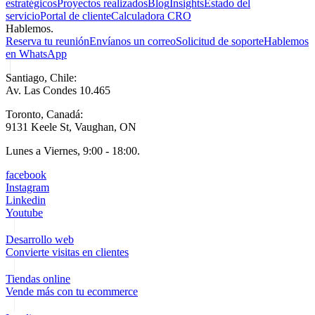
estratégicos
Proyectos realizados
Blog
Insights
Estado del
servicio
Portal de cliente
Calculadora CRO
Hablemos.
Reserva tu reunión
Envíanos un correo
Solicitud de soporte
Hablemos
en WhatsApp
Santiago, Chile:
Av. Las Condes 10.465
Toronto, Canadá:
9131 Keele St, Vaughan, ON
Lunes a Viernes, 9:00 - 18:00.
facebook
Instagram
Linkedin
Youtube
Desarrollo web
Convierte visitas en clientes
Tiendas online
Vende más con tu ecommerce