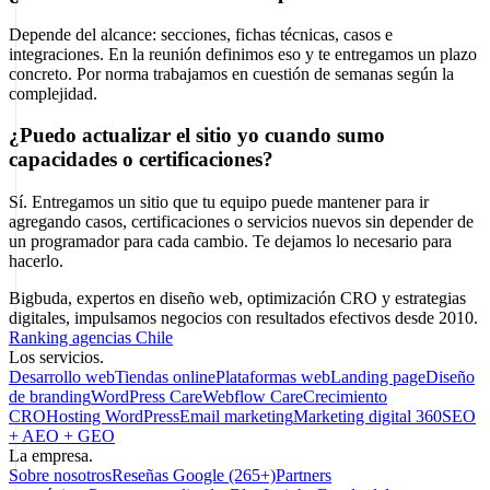
Depende del alcance: secciones, fichas técnicas, casos e
integraciones. En la reunión definimos eso y te entregamos un plazo
concreto. Por norma trabajamos en cuestión de semanas según la
complejidad.
¿Puedo actualizar el sitio yo cuando sumo
capacidades o certificaciones?
Sí. Entregamos un sitio que tu equipo puede mantener para ir
agregando casos, certificaciones o servicios nuevos sin depender de
un programador para cada cambio. Te dejamos lo necesario para
hacerlo.
Bigbuda, expertos en diseño web, optimización CRO y estrategias
digitales, impulsamos negocios con resultados efectivos desde 2010.
Ranking agencias Chile
Los servicios.
Desarrollo web
Tiendas online
Plataformas web
Landing page
Diseño
de branding
WordPress Care
Webflow Care
Crecimiento
CRO
Hosting WordPress
Email marketing
Marketing digital 360
SEO
+ AEO + GEO
La empresa.
Sobre nosotros
Reseñas Google (265+)
Partners