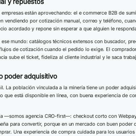
al y repuestos
 empresas están aprovechando: el e commerce B2B de suminis
n vendiendo por cotización manual, correo y teléfono, cuand
ecio acordado y repone sin esperar a que alguien le respond
ese mundo: catálogos técnicos extensos con buscador, preci
lujos de cotización cuando el pedido lo exige. El comprado
a sube el ticket, fideliza al cliente industrial y le saca trab
o poder adquisitivo
. La población vinculada a la minería tiene un poder adquisit
o que está disponible en línea, con buena experiencia de 
día —somos agencia CRO-first—: checkout corto con Webpay y
diseña para convertir, porque en un mercado con buen poder 
prar. Una experiencia de compra cuidada para los usuarios e