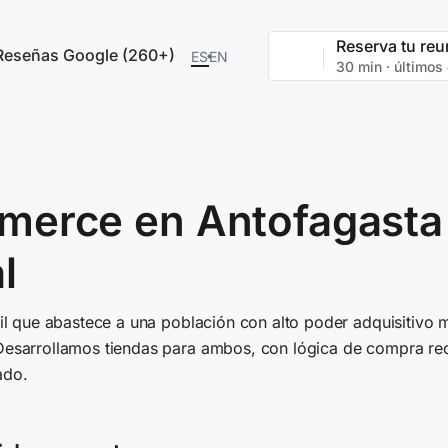
Reserva tu reu
Reseñas Google (260+)
ES
EN
30 min · últimos
merce en Antofagasta p
l
ail que abastece a una población con alto poder adquisitivo
esarrollamos tiendas para ambos, con lógica de compra recur
ado.