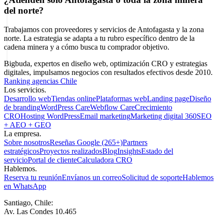
del norte?
Trabajamos con proveedores y servicios de Antofagasta y la zona
norte. La estrategia se adapta a tu rubro específico dentro de la
cadena minera y a cómo busca tu comprador objetivo.
Bigbuda, expertos en diseño web, optimización CRO y estrategias
digitales, impulsamos negocios con resultados efectivos desde 2010.
Ranking agencias Chile
Los servicios.
Desarrollo web
Tiendas online
Plataformas web
Landing page
Diseño
de branding
WordPress Care
Webflow Care
Crecimiento
CRO
Hosting WordPress
Email marketing
Marketing digital 360
SEO
+ AEO + GEO
La empresa.
Sobre nosotros
Reseñas Google (265+)
Partners
estratégicos
Proyectos realizados
Blog
Insights
Estado del
servicio
Portal de cliente
Calculadora CRO
Hablemos.
Reserva tu reunión
Envíanos un correo
Solicitud de soporte
Hablemos
en WhatsApp
Santiago, Chile:
Av. Las Condes 10.465