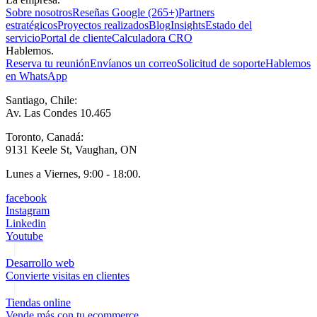
Sobre nosotros
Reseñas Google (265+)
Partners
estratégicos
Proyectos realizados
Blog
Insights
Estado del
servicio
Portal de cliente
Calculadora CRO
Hablemos.
Reserva tu reunión
Envíanos un correo
Solicitud de soporte
Hablemos
en WhatsApp
Santiago, Chile:
Av. Las Condes 10.465
Toronto, Canadá:
9131 Keele St, Vaughan, ON
Lunes a Viernes, 9:00 - 18:00.
facebook
Instagram
Linkedin
Youtube
Desarrollo web
Convierte visitas en clientes
Tiendas online
Vende más con tu ecommerce