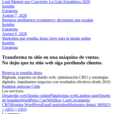
Lead Magnet que Convierte: La Guía Estratégica 2026
Insights
Estrategia
August 7, 2026
Business intelligence ecommerce: decisiones que escalan
Insights
Estrategia
August 6, 2026
Marketing que estudia: áreas clave para tu tienda online
Insights
Estrategia
Transforma tu sitio en una máquina de ventas.
No dejes que tu sitio web siga perdiendo clientes.
Reserva tu reunión ahora
Bigbuda, expertos en diseño web, optimización CRO y estrategias
digitales, impulsamos negocios con resultados efectivos desde 2010.
Ranking agencias Chile
Los servicios.
Desarrollo web
Tiendas online
Plataformas web
Landing page
Diseño
de branding
WordPress Care
Webflow Care
Crecimiento
CRO
Hosting WordPress
Email marketing
Marketing digital 360
SEO
+ AEO + GEO
La empresa.