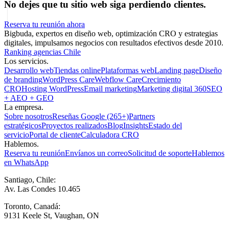
No dejes que tu sitio web siga perdiendo clientes.
Reserva tu reunión ahora
Bigbuda, expertos en diseño web, optimización CRO y estrategias
digitales, impulsamos negocios con resultados efectivos desde 2010.
Ranking agencias Chile
Los servicios.
Desarrollo web
Tiendas online
Plataformas web
Landing page
Diseño
de branding
WordPress Care
Webflow Care
Crecimiento
CRO
Hosting WordPress
Email marketing
Marketing digital 360
SEO
+ AEO + GEO
La empresa.
Sobre nosotros
Reseñas Google (265+)
Partners
estratégicos
Proyectos realizados
Blog
Insights
Estado del
servicio
Portal de cliente
Calculadora CRO
Hablemos.
Reserva tu reunión
Envíanos un correo
Solicitud de soporte
Hablemos
en WhatsApp
Santiago, Chile:
Av. Las Condes 10.465
Toronto, Canadá:
9131 Keele St, Vaughan, ON