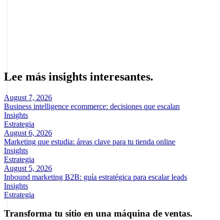
Marcel Acunis
Fundador · CRO, UX y Estrategia con IA
Especialista en optimización de conversiones y crecimiento digital
para ecommerce y negocios digitales basados en datos reales.
Lee más insights interesantes.
August 7, 2026
Business intelligence ecommerce: decisiones que escalan
Insights
Estrategia
August 6, 2026
Marketing que estudia: áreas clave para tu tienda online
Insights
Estrategia
August 5, 2026
Inbound marketing B2B: guía estratégica para escalar leads
Insights
Estrategia
Transforma tu sitio en una máquina de ventas.