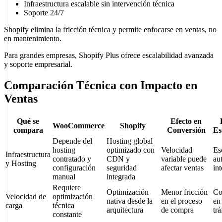
Infraestructura escalable sin intervención técnica
Soporte 24/7
Shopify elimina la fricción técnica y permite enfocarse en ventas, no
en mantenimiento.
Para grandes empresas, Shopify Plus ofrece escalabilidad avanzada
y soporte empresarial.
Comparación Técnica con Impacto en
Ventas
Qué se
Efecto en
WooCommerce
Shopify
compara
Conversión
Es
Depende del
Hosting global
hosting
optimizado con
Velocidad
Es
Infraestructura
contratado y
CDN y
variable puede
au
y Hosting
configuración
seguridad
afectar ventas
in
manual
integrada
Requiere
Optimización
Menor fricción
Co
Velocidad de
optimización
nativa desde la
en el proceso
en
carga
técnica
arquitectura
de compra
trá
constante