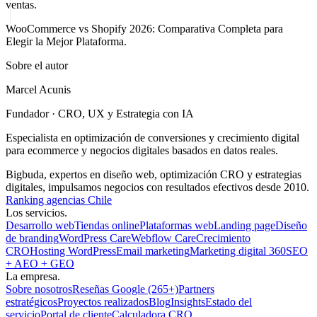
ventas.
WooCommerce vs Shopify 2026: Comparativa Completa para
Elegir la Mejor Plataforma.
Sobre el autor
Marcel Acunis
Fundador · CRO, UX y Estrategia con IA
Especialista en optimización de conversiones y crecimiento digital
para ecommerce y negocios digitales basados en datos reales.
Bigbuda, expertos en diseño web, optimización CRO y estrategias
digitales, impulsamos negocios con resultados efectivos desde 2010.
Ranking agencias Chile
Los servicios.
Desarrollo web
Tiendas online
Plataformas web
Landing page
Diseño
de branding
WordPress Care
Webflow Care
Crecimiento
CRO
Hosting WordPress
Email marketing
Marketing digital 360
SEO
+ AEO + GEO
La empresa.
Sobre nosotros
Reseñas Google (265+)
Partners
estratégicos
Proyectos realizados
Blog
Insights
Estado del
servicio
Portal de cliente
Calculadora CRO