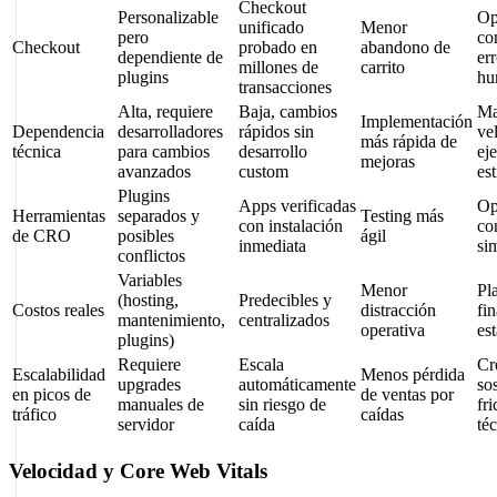
Checkout
Personalizable
Op
unificado
Menor
pero
co
Checkout
probado en
abandono de
dependiente de
er
millones de
carrito
plugins
hu
transacciones
Alta, requiere
Baja, cambios
Ma
Implementación
Dependencia
desarrolladores
rápidos sin
ve
más rápida de
técnica
para cambios
desarrollo
ej
mejoras
avanzados
custom
est
Plugins
Apps verificadas
Op
Herramientas
separados y
Testing más
con instalación
co
de CRO
posibles
ágil
inmediata
si
conflictos
Variables
Menor
Pl
(hosting,
Predecibles y
Costos reales
distracción
fi
mantenimiento,
centralizados
operativa
es
plugins)
Requiere
Escala
Cr
Escalabilidad
Menos pérdida
upgrades
automáticamente
so
en picos de
de ventas por
manuales de
sin riesgo de
fri
tráfico
caídas
servidor
caída
té
Velocidad y Core Web Vitals