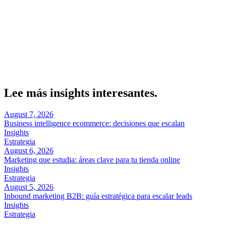
Sobre el autor
Marcel Acunis
Fundador · CRO, UX y Estrategia con IA
Especialista en optimización de conversiones y crecimiento digital
para ecommerce y negocios digitales basados en datos reales.
Lee más insights interesantes.
August 7, 2026
Business intelligence ecommerce: decisiones que escalan
Insights
Estrategia
August 6, 2026
Marketing que estudia: áreas clave para tu tienda online
Insights
Estrategia
August 5, 2026
Inbound marketing B2B: guía estratégica para escalar leads
Insights
Estrategia