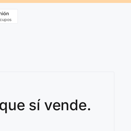
nión
 cupos
que sí vende.