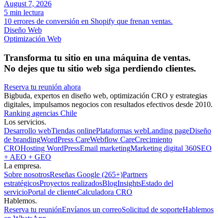
August 7, 2026
5 min lectura
10 errores de conversión en Shopify que frenan ventas.
Diseño Web
Optimización Web
Transforma tu sitio en una máquina de ventas.
No dejes que tu sitio web siga perdiendo clientes.
Reserva tu reunión ahora
Bigbuda, expertos en diseño web, optimización CRO y estrategias
digitales, impulsamos negocios con resultados efectivos desde 2010.
Ranking agencias Chile
Los servicios.
Desarrollo web
Tiendas online
Plataformas web
Landing page
Diseño
de branding
WordPress Care
Webflow Care
Crecimiento
CRO
Hosting WordPress
Email marketing
Marketing digital 360
SEO
+ AEO + GEO
La empresa.
Sobre nosotros
Reseñas Google (265+)
Partners
estratégicos
Proyectos realizados
Blog
Insights
Estado del
servicio
Portal de cliente
Calculadora CRO
Hablemos.
Reserva tu reunión
Envíanos un correo
Solicitud de soporte
Hablemos