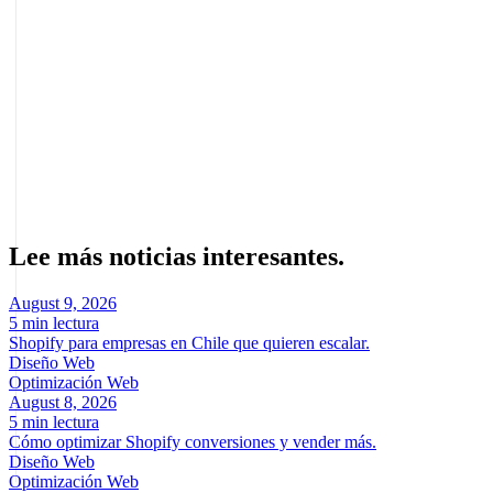
empresa antes de entender por qué debería actuar. Otro error
frecuente es hablar mucho de la marca y poco del cliente y su
problema.
Sobre el autor
Marcel Acunis
Fundador · CRO, UX y Estrategia con IA
Especialista en optimización de conversiones y crecimiento digital
para ecommerce y negocios digitales basados en datos reales.
Lee más noticias interesantes.
August 9, 2026
5 min lectura
Shopify para empresas en Chile que quieren escalar.
Diseño Web
Optimización Web
August 8, 2026
5 min lectura
Cómo optimizar Shopify conversiones y vender más.
Diseño Web
Optimización Web