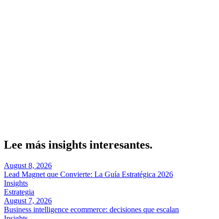
Reordenar la inversión hacia fuentes con mejor intención comercial,
corregir etapas del funnel antes de culpar a la demanda y ajustar
mensajes cuando el usuario llega pero no avanza. La utilidad no está
en descubrir algo interesante, sino en traducir hallazgos en
decisiones.
Sobre el autor
Marcel Acunis
Fundador · CRO, UX y Estrategia con IA
Especialista en optimización de conversiones y crecimiento digital
para ecommerce y negocios digitales basados en datos reales.
Lee más insights interesantes.
August 8, 2026
Lead Magnet que Convierte: La Guía Estratégica 2026
Insights
Estrategia
August 7, 2026
Business intelligence ecommerce: decisiones que escalan
Insights