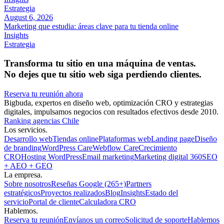
Estrategia
August 6, 2026
Marketing que estudia: áreas clave para tu tienda online
Insights
Estrategia
Transforma tu sitio en una máquina de ventas.
No dejes que tu sitio web siga perdiendo clientes.
Reserva tu reunión ahora
Bigbuda, expertos en diseño web, optimización CRO y estrategias
digitales, impulsamos negocios con resultados efectivos desde 2010.
Ranking agencias Chile
Los servicios.
Desarrollo web
Tiendas online
Plataformas web
Landing page
Diseño
de branding
WordPress Care
Webflow Care
Crecimiento
CRO
Hosting WordPress
Email marketing
Marketing digital 360
SEO
+ AEO + GEO
La empresa.
Sobre nosotros
Reseñas Google (265+)
Partners
estratégicos
Proyectos realizados
Blog
Insights
Estado del
servicio
Portal de cliente
Calculadora CRO
Hablemos.
Reserva tu reunión
Envíanos un correo
Solicitud de soporte
Hablemos