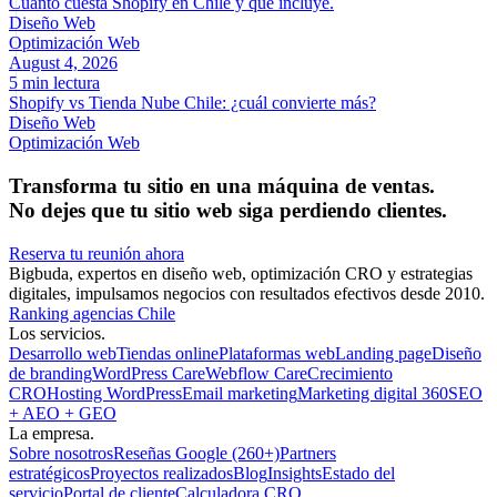
Cuánto cuesta Shopify en Chile y qué incluye.
Diseño Web
Optimización Web
August 4, 2026
5 min lectura
Shopify vs Tienda Nube Chile: ¿cuál convierte más?
Diseño Web
Optimización Web
Transforma tu sitio en una máquina de ventas.
No dejes que tu sitio web siga perdiendo clientes.
Reserva tu reunión ahora
Bigbuda, expertos en diseño web, optimización CRO y estrategias
digitales, impulsamos negocios con resultados efectivos desde 2010.
Ranking agencias Chile
Los servicios.
Desarrollo web
Tiendas online
Plataformas web
Landing page
Diseño
de branding
WordPress Care
Webflow Care
Crecimiento
CRO
Hosting WordPress
Email marketing
Marketing digital 360
SEO
+ AEO + GEO
La empresa.
Sobre nosotros
Reseñas Google (260+)
Partners
estratégicos
Proyectos realizados
Blog
Insights
Estado del
servicio
Portal de cliente
Calculadora CRO