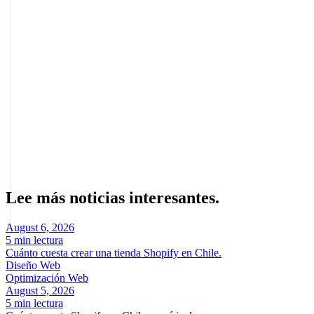
Artículos relacionados
Qué es un CRM y Cómo Elegir el Mejor para tu Empresa
Google Analytics 4 (GA4): Guía para Empresas Chile
Sobre el autor
Marcel Acunis
Fundador · CRO, UX y Estrategia con IA
Especialista en optimización de conversiones y crecimiento digital
para ecommerce y negocios digitales basados en datos reales.
Lee más noticias interesantes.
August 6, 2026
5 min lectura
Cuánto cuesta crear una tienda Shopify en Chile.
Diseño Web
Optimización Web
August 5, 2026
5 min lectura