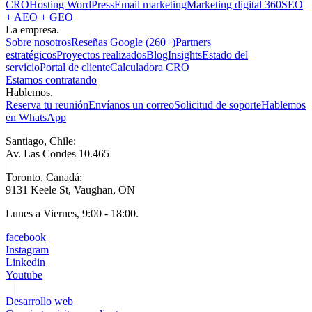
CRO
Hosting WordPress
Email marketing
Marketing digital 360
SEO
+ AEO + GEO
La empresa.
Sobre nosotros
Reseñas Google (260+)
Partners
estratégicos
Proyectos realizados
Blog
Insights
Estado del
servicio
Portal de cliente
Calculadora CRO
Estamos contratando
Hablemos.
Reserva tu reunión
Envíanos un correo
Solicitud de soporte
Hablemos
en WhatsApp
Santiago, Chile:
Av. Las Condes 10.465
Toronto, Canadá:
9131 Keele St, Vaughan, ON
Lunes a Viernes, 9:00 - 18:00.
facebook
Instagram
Linkedin
Youtube
Desarrollo web