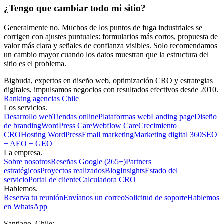
¿Tengo que cambiar todo mi sitio?
Generalmente no. Muchos de los puntos de fuga industriales se
corrigen con ajustes puntuales: formularios más cortos, propuesta de
valor más clara y señales de confianza visibles. Solo recomendamos
un cambio mayor cuando los datos muestran que la estructura del
sitio es el problema.
Bigbuda, expertos en diseño web, optimización CRO y estrategias
digitales, impulsamos negocios con resultados efectivos desde 2010.
Ranking agencias Chile
Los servicios.
Desarrollo web
Tiendas online
Plataformas web
Landing page
Diseño
de branding
WordPress Care
Webflow Care
Crecimiento
CRO
Hosting WordPress
Email marketing
Marketing digital 360
SEO
+ AEO + GEO
La empresa.
Sobre nosotros
Reseñas Google (265+)
Partners
estratégicos
Proyectos realizados
Blog
Insights
Estado del
servicio
Portal de cliente
Calculadora CRO
Hablemos.
Reserva tu reunión
Envíanos un correo
Solicitud de soporte
Hablemos
en WhatsApp
Santiago, Chile: