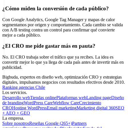
¿Cómo miden la conversión de cada público?
Con Google Analytics, Google Tag Manager y mapas de calor
segmentamos por origen y comportamiento. Cada cambio se valida
con A/B testing contra un control para confirmar qué convierte
mejor a cada público.
¿El CRO me pide gastar más en pauta?
No. El CRO trabaja sobre el tráfico que ya recibes. La idea es
convertir mejor lo que ya llega de cada país antes de invertir más en
publicidad.
Bigbuda, expertos en diseño web, optimización CRO y estrategias
digitales, impulsamos negocios con resultados efectivos desde 2010.
Ranking agencias Chile
Los servicios.
Desarrollo web
Tiendas online
Plataformas web
Landing page
Diseño
de branding
WordPress Care
Webflow Care
Crecimiento
CRO
Hosting WordPress
Email marketing
Marketing digital 360
SEO
+ AEO + GEO
La empresa.
Sobre nosotros
Reseñas Google (265+)
Partners