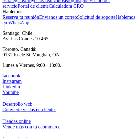
estratégicos
Proyectos realizados
Blog
Insights
Estado del
servicio
Portal de cliente
Calculadora CRO
Hablemos.
Reserva tu reunión
Envíanos un correo
Solicitud de soporte
Hablemos
en WhatsApp
Santiago, Chile:
Av. Las Condes 10.465
Toronto, Canadá:
9131 Keele St, Vaughan, ON
Lunes a Viernes, 9:00 - 18:00.
facebook
Instagram
Linkedin
Youtube
Desarrollo web
Convierte visitas en clientes
Tiendas online
Vende más con tu ecommerce