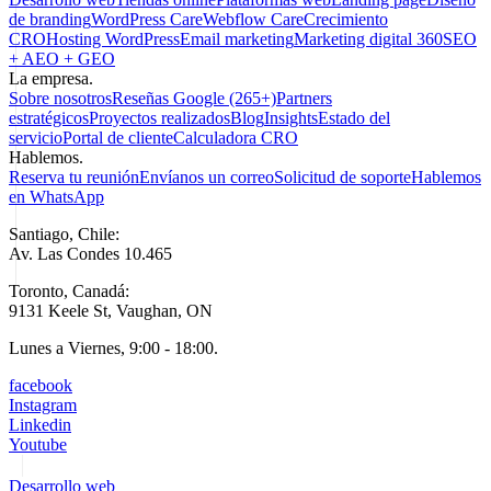
de branding
WordPress Care
Webflow Care
Crecimiento
CRO
Hosting WordPress
Email marketing
Marketing digital 360
SEO
+ AEO + GEO
La empresa.
Sobre nosotros
Reseñas Google (265+)
Partners
estratégicos
Proyectos realizados
Blog
Insights
Estado del
servicio
Portal de cliente
Calculadora CRO
Hablemos.
Reserva tu reunión
Envíanos un correo
Solicitud de soporte
Hablemos
en WhatsApp
Santiago, Chile:
Av. Las Condes 10.465
Toronto, Canadá:
9131 Keele St, Vaughan, ON
Lunes a Viernes, 9:00 - 18:00.
facebook
Instagram
Linkedin
Youtube
Desarrollo web