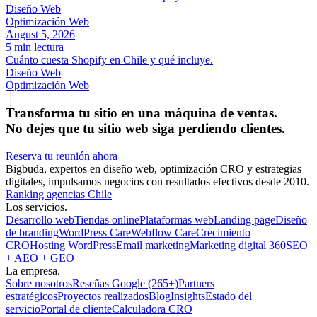
Diseño Web
Optimización Web
August 5, 2026
5 min lectura
Cuánto cuesta Shopify en Chile y qué incluye.
Diseño Web
Optimización Web
Transforma tu sitio en una máquina de ventas.
No dejes que tu sitio web siga perdiendo clientes.
Reserva tu reunión ahora
Bigbuda, expertos en diseño web, optimización CRO y estrategias
digitales, impulsamos negocios con resultados efectivos desde 2010.
Ranking agencias Chile
Los servicios.
Desarrollo web
Tiendas online
Plataformas web
Landing page
Diseño
de branding
WordPress Care
Webflow Care
Crecimiento
CRO
Hosting WordPress
Email marketing
Marketing digital 360
SEO
+ AEO + GEO
La empresa.
Sobre nosotros
Reseñas Google (265+)
Partners
estratégicos
Proyectos realizados
Blog
Insights
Estado del
servicio
Portal de cliente
Calculadora CRO