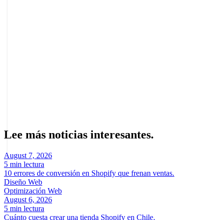
¿Dónde se ganan las ventas en WooCommerce?
En los pasos previos al pago: la claridad del mensaje, la calidad de la
ficha de producto y la eliminación de pasos innecesarios antes de
completar la compra.
Sobre el autor
Marcel Acunis
Fundador · CRO, UX y Estrategia con IA
Especialista en optimización de conversiones y crecimiento digital
para ecommerce y negocios digitales basados en datos reales.
Lee más noticias interesantes.
August 7, 2026
5 min lectura
10 errores de conversión en Shopify que frenan ventas.
Diseño Web
Optimización Web
August 6, 2026
5 min lectura
Cuánto cuesta crear una tienda Shopify en Chile.