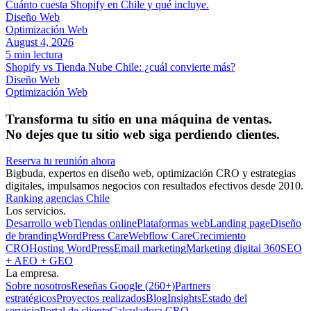
Cuánto cuesta Shopify en Chile y qué incluye.
Diseño Web
Optimización Web
August 4, 2026
5 min lectura
Shopify vs Tienda Nube Chile: ¿cuál convierte más?
Diseño Web
Optimización Web
Transforma tu sitio en una máquina de ventas.
No dejes que tu sitio web siga perdiendo clientes.
Reserva tu reunión ahora
Bigbuda, expertos en diseño web, optimización CRO y estrategias
digitales, impulsamos negocios con resultados efectivos desde 2010.
Ranking agencias Chile
Los servicios.
Desarrollo web
Tiendas online
Plataformas web
Landing page
Diseño
de branding
WordPress Care
Webflow Care
Crecimiento
CRO
Hosting WordPress
Email marketing
Marketing digital 360
SEO
+ AEO + GEO
La empresa.
Sobre nosotros
Reseñas Google (260+)
Partners
estratégicos
Proyectos realizados
Blog
Insights
Estado del
servicio
Portal de cliente
Calculadora CRO