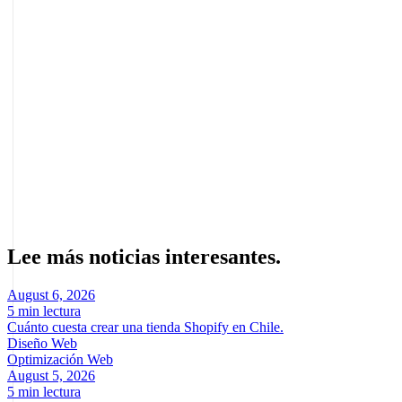
Seguir leyendo
cómo aparecer en Perplexity
SEO para Gemini de Google
Sobre el autor
Marcel Acunis
Fundador · CRO, UX y Estrategia con IA
Especialista en optimización de conversiones y crecimiento digital
para ecommerce y negocios digitales basados en datos reales.
Lee más noticias interesantes.
August 6, 2026
5 min lectura
Cuánto cuesta crear una tienda Shopify en Chile.
Diseño Web
Optimización Web
August 5, 2026
5 min lectura