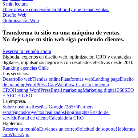
5 min lectura
10 errores de conversión en Shopify que frenan ventas.
Diseño Web
Optimización Web
Transforma tu sitio en una máquina de ventas.
No dejes que tu sitio web siga perdiendo clientes.
Reserva tu reunión ahora
Bigbuda, expertos en diseño web, optimización CRO y estrategias
digitales, impulsamos negocios con resultados efectivos desde 2010.
Ranking agencias Chile
Los servicios.
Desarrollo web
Tiendas online
Plataformas web
Landing page
Diseño
de branding
WordPress Care
Webflow Care
Crecimiento
CRO
Hosting WordPress
Email marketing
Marketing digital 360
SEO
+ AEO + GEO
La empresa.
Sobre nosotros
Reseñas Google (265+)
Partners
estratégicos
Proyectos realizados
Blog
Insights
Estado del
servicio
Portal de cliente
Calculadora CRO
Hablemos.
Reserva tu reunión
Envíanos un correo
Solicitud de soporte
Hablemos
en WhatsApp