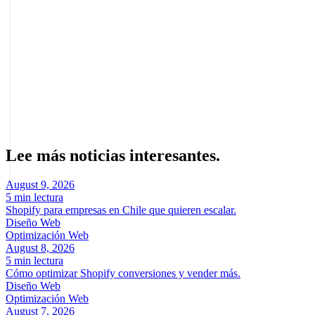
Idealmente una por campaña u oferta, para que el mensaje coincida
con la intención del usuario.
Sobre el autor
Marcel Acunis
Fundador · CRO, UX y Estrategia con IA
Especialista en optimización de conversiones y crecimiento digital
para ecommerce y negocios digitales basados en datos reales.
Lee más noticias interesantes.
August 9, 2026
5 min lectura
Shopify para empresas en Chile que quieren escalar.
Diseño Web
Optimización Web
August 8, 2026
5 min lectura
Cómo optimizar Shopify conversiones y vender más.
Diseño Web
Optimización Web
August 7, 2026