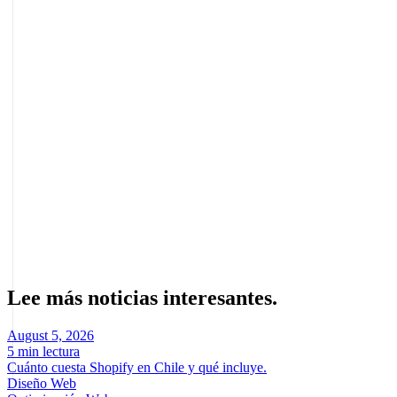
y GEO en Chile
compara ocho agencias con cinco criterios
ponderados.
Seguir leyendo
cómo aparecer en Perplexity
SEO para Gemini de Google
búsquedas por voz
Sobre el autor
Marcel Acunis
Fundador · CRO, UX y Estrategia con IA
Especialista en optimización de conversiones y crecimiento digital
para ecommerce y negocios digitales basados en datos reales.
Lee más noticias interesantes.
August 5, 2026
5 min lectura
Cuánto cuesta Shopify en Chile y qué incluye.
Diseño Web