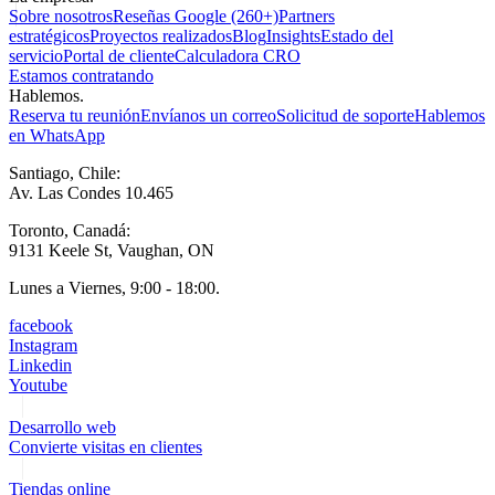
Sobre nosotros
Reseñas Google (260+)
Partners
estratégicos
Proyectos realizados
Blog
Insights
Estado del
servicio
Portal de cliente
Calculadora CRO
Estamos contratando
Hablemos.
Reserva tu reunión
Envíanos un correo
Solicitud de soporte
Hablemos
en WhatsApp
Santiago, Chile:
Av. Las Condes 10.465
Toronto, Canadá:
9131 Keele St, Vaughan, ON
Lunes a Viernes, 9:00 - 18:00.
facebook
Instagram
Linkedin
Youtube
Desarrollo web
Convierte visitas en clientes
Tiendas online