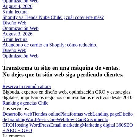
Optimización Web
August 4, 2026
5 min lectura
Shopify vs Tienda Nube Chile: ¿cuál convierte más?
Diseño Web
Optimización Web
August 3, 2026
5 min lectura
Abandono de carrito en Shopify: cómo reducirlo.
Diseño Web
Optimización Web
Transforma tu sitio en una máquina de ventas.
No dejes que tu sitio web siga perdiendo clientes.
Reserva tu reunión ahora
Bigbuda, expertos en diseño web, optimización CRO y estrategias
digitales, impulsamos negocios con resultados efectivos desde 2010.
Ranking agencias Chile
Los servicios.
Desarrollo web
Tiendas online
Plataformas web
Landing page
Diseño
de branding
WordPress Care
Webflow Care
Crecimiento
CRO
Hosting WordPress
Email marketing
Marketing digital 360
SEO
+ AEO + GEO
La empresa.