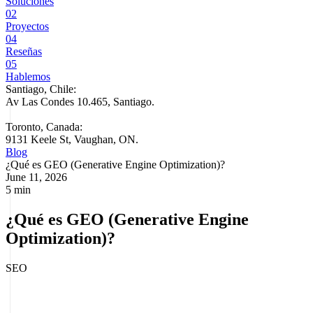
Soluciones
02
Proyectos
04
Reseñas
05
Hablemos
Santiago, Chile:
Av Las Condes 10.465, Santiago
.
Toronto, Canada:
9131 Keele St, Vaughan, ON.
Blog
¿Qué es GEO (Generative Engine Optimization)?
June 11, 2026
5 min
¿Qué es GEO (Generative Engine
Optimization)?
SEO
GEO (Generative Engine Optimization)
es la disciplina de
optimizar tu marca y tu contenido para que aparezcan citados dentro