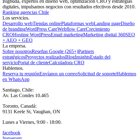
Bigbuda, expertos en diseño web, optimización CRO y estrategias
digitales, impulsamos negocios con resultados efectivos desde 2010.
Ranking agencias Chile
Los servicios.
Desarrollo web
Tiendas online
Plataformas web
Landing page
Diseño
de branding
WordPress Care
Webflow Care
Crecimiento
CRO
Hosting WordPress
Email marketing
Marketing digital 360
SEO
+ AEO + GEO
La empresa.
Sobre nosotros
Reseñas Google (265+)
Partners
estratégicos
Proyectos realizados
Blog
Insights
Estado del
servicio
Portal de cliente
Calculadora CRO
Hablemos.
Reserva tu reunión
Envíanos un correo
Solicitud de soporte
Hablemos
en WhatsApp
Santiago, Chile:
Av. Las Condes 10.465
Toronto, Canadá:
9131 Keele St, Vaughan, ON
Lunes a Viernes, 9:00 - 18:00.
facebook
Instagram