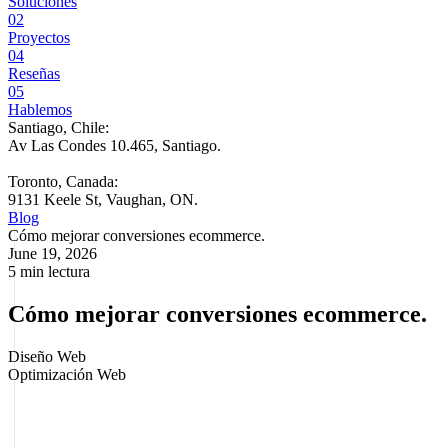
Soluciones
02
Proyectos
04
Reseñas
05
Hablemos
Santiago, Chile:
Av Las Condes 10.465, Santiago
.
Toronto, Canada:
9131 Keele St, Vaughan, ON.
Blog
Cómo mejorar conversiones ecommerce.
June 19, 2026
5 min lectura
Cómo mejorar conversiones ecommerce.
Diseño Web
Optimización Web
Si tu ecommerce ya recibe visitas pero las ventas no avanzan al
mismo ritmo, el problema no siempre está en el tráfico. Ahí es donde
entra la pregunta correcta: cómo
mejorar conversiones ecommerce