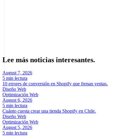
rentable con el mismo tráfico.
Sobre el autor
Marcel Acunis
Fundador · CRO, UX y Estrategia con IA
Especialista en optimización de conversiones y crecimiento digital
para ecommerce y negocios digitales basados en datos reales.
Lee más noticias interesantes.
August 7, 2026
5 min lectura
10 errores de conversión en Shopify que frenan ventas.
Diseño Web
Optimización Web
August 6, 2026
5 min lectura
Cuánto cuesta crear una tienda Shopify en Chile.
Diseño Web
Optimización Web
August 5, 2026
5 min lectura