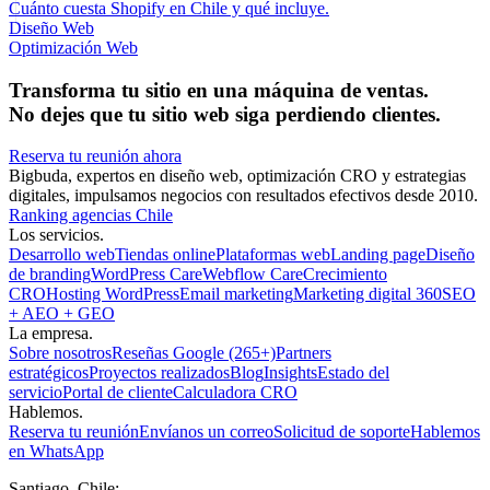
Cuánto cuesta Shopify en Chile y qué incluye.
Diseño Web
Optimización Web
Transforma tu sitio en una máquina de ventas.
No dejes que tu sitio web siga perdiendo clientes.
Reserva tu reunión ahora
Bigbuda, expertos en diseño web, optimización CRO y estrategias
digitales, impulsamos negocios con resultados efectivos desde 2010.
Ranking agencias Chile
Los servicios.
Desarrollo web
Tiendas online
Plataformas web
Landing page
Diseño
de branding
WordPress Care
Webflow Care
Crecimiento
CRO
Hosting WordPress
Email marketing
Marketing digital 360
SEO
+ AEO + GEO
La empresa.
Sobre nosotros
Reseñas Google (265+)
Partners
estratégicos
Proyectos realizados
Blog
Insights
Estado del
servicio
Portal de cliente
Calculadora CRO
Hablemos.
Reserva tu reunión
Envíanos un correo
Solicitud de soporte
Hablemos
en WhatsApp
Santiago, Chile: