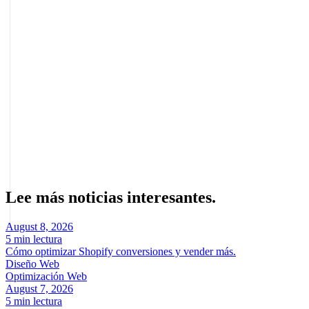
Seguir leyendo
cómo aparecer en Perplexity
SEO para Gemini de Google
Sobre el autor
Marcel Acunis
Fundador · CRO, UX y Estrategia con IA
Especialista en optimización de conversiones y crecimiento digital
para ecommerce y negocios digitales basados en datos reales.
Lee más noticias interesantes.
August 8, 2026
5 min lectura
Cómo optimizar Shopify conversiones y vender más.
Diseño Web
Optimización Web
August 7, 2026
5 min lectura