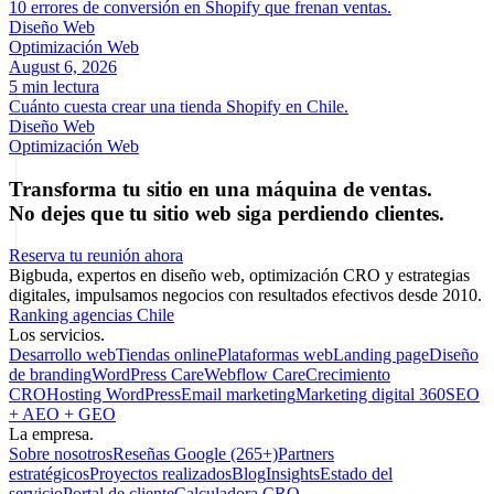
10 errores de conversión en Shopify que frenan ventas.
Diseño Web
Optimización Web
August 6, 2026
5 min lectura
Cuánto cuesta crear una tienda Shopify en Chile.
Diseño Web
Optimización Web
Transforma tu sitio en una máquina de ventas.
No dejes que tu sitio web siga perdiendo clientes.
Reserva tu reunión ahora
Bigbuda, expertos en diseño web, optimización CRO y estrategias
digitales, impulsamos negocios con resultados efectivos desde 2010.
Ranking agencias Chile
Los servicios.
Desarrollo web
Tiendas online
Plataformas web
Landing page
Diseño
de branding
WordPress Care
Webflow Care
Crecimiento
CRO
Hosting WordPress
Email marketing
Marketing digital 360
SEO
+ AEO + GEO
La empresa.
Sobre nosotros
Reseñas Google (265+)
Partners
estratégicos
Proyectos realizados
Blog
Insights
Estado del
servicio
Portal de cliente
Calculadora CRO