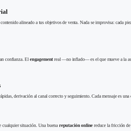
ial
ntenido alineado a tus objetivos de venta. Nada se improvisa: cada pieza 
an confianza. El
engagement
real —no inflado— es el que mueve a la aud
s
 rápidas, derivación al canal correcto y seguimiento. Cada mensaje es un
e cualquier situación. Una buena
reputación online
reduce la fricción d