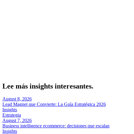
Dos puntos ciegos. El checkout: más de 45% de las transacciones en
eCommerce chileno se realizan con pagos móviles y billeteras, así
que un checkout estándar no sirve. Y la conectividad: en zonas
como Araucanía y Biobío, 38% de los usuarios aún depende de
redes móviles limitadas.
Sobre el autor
Marcel Acunis
Fundador · CRO, UX y Estrategia con IA
Especialista en optimización de conversiones y crecimiento digital
para ecommerce y negocios digitales basados en datos reales.
Lee más insights interesantes.
August 8, 2026
Lead Magnet que Convierte: La Guía Estratégica 2026
Insights
Estrategia
August 7, 2026
Business intelligence ecommerce: decisiones que escalan
Insights