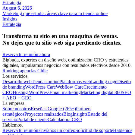
Estrategia
August 6, 2026
Marketing que estudia: áreas clave para tu tienda online
Insights
Estrategia
Transforma tu sitio en una máquina de ventas.
No dejes que tu sitio web siga perdiendo clientes.
Reserva tu reunión ahora
Bigbuda, expertos en diseño web, optimización CRO y estrategias
digitales, impulsamos negocios con resultados efectivos desde 2010.
Ranking agencias Chile
Los servicios.
Desarrollo web
Tiendas online
Plataformas web
Landing page
Diseño
de branding
WordPress Care
Webflow Care
Crecimiento
CRO
Hosting WordPress
Email marketing
Marketing digital 360
SEO
+ AEO + GEO
La empresa.
Sobre nosotros
Reseñas Google (265+)
Partners
estratégicos
Proyectos realizados
Blog
Insights
Estado del
servicio
Portal de cliente
Calculadora CRO
Hablemos.
Reserva tu reunión
Envíanos un correo
Solicitud de soporte
Hablemos