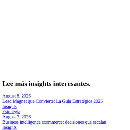
Dos puntos ciegos. El checkout: más de 45% de las transacciones en
eCommerce chileno se realizan con pagos móviles y billeteras, así
que un checkout estándar no sirve. Y la conectividad: en zonas
como Araucanía y Biobío, 38% de los usuarios aún depende de
redes móviles limitadas.
Sobre el autor
Marcel Acunis
Fundador · CRO, UX y Estrategia con IA
Especialista en optimización de conversiones y crecimiento digital
para ecommerce y negocios digitales basados en datos reales.
Lee más insights interesantes.
August 8, 2026
Lead Magnet que Convierte: La Guía Estratégica 2026
Insights
Estrategia
August 7, 2026
Business intelligence ecommerce: decisiones que escalan
Insights