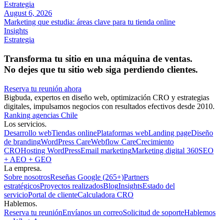
Estrategia
August 6, 2026
Marketing que estudia: áreas clave para tu tienda online
Insights
Estrategia
Transforma tu sitio en una máquina de ventas.
No dejes que tu sitio web siga perdiendo clientes.
Reserva tu reunión ahora
Bigbuda, expertos en diseño web, optimización CRO y estrategias
digitales, impulsamos negocios con resultados efectivos desde 2010.
Ranking agencias Chile
Los servicios.
Desarrollo web
Tiendas online
Plataformas web
Landing page
Diseño
de branding
WordPress Care
Webflow Care
Crecimiento
CRO
Hosting WordPress
Email marketing
Marketing digital 360
SEO
+ AEO + GEO
La empresa.
Sobre nosotros
Reseñas Google (265+)
Partners
estratégicos
Proyectos realizados
Blog
Insights
Estado del
servicio
Portal de cliente
Calculadora CRO
Hablemos.
Reserva tu reunión
Envíanos un correo
Solicitud de soporte
Hablemos