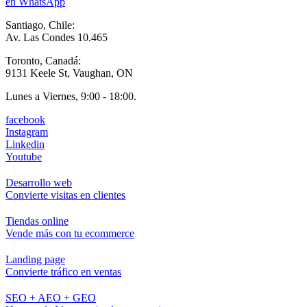
en WhatsApp
Santiago, Chile:
Av. Las Condes 10.465
Toronto, Canadá:
9131 Keele St, Vaughan, ON
Lunes a Viernes, 9:00 - 18:00.
facebook
Instagram
Linkedin
Youtube
Desarrollo web
Convierte visitas en clientes
Tiendas online
Vende más con tu ecommerce
Landing page
Convierte tráfico en ventas
SEO + AEO + GEO